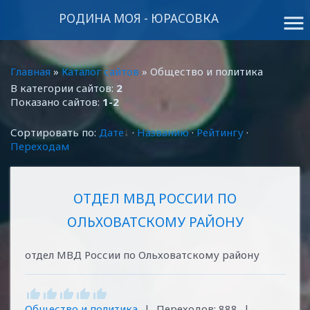
РОДИНА МОЯ - ЮРАСОВКА
menu
Главная
»
Каталог сайтов
» Общество и политика
В категории сайтов
:
2
Показано сайтов
:
1-2
Сортировать по
:
Дате
·
Названию
·
Рейтингу
·
Переходам
ОТДЕЛ МВД РОССИИ ПО
ОЛЬХОВАТСКОМУ РАЙОНУ
отдел МВД России по Ольховатскому району
Общество и политика
|
Переходов:
888
|