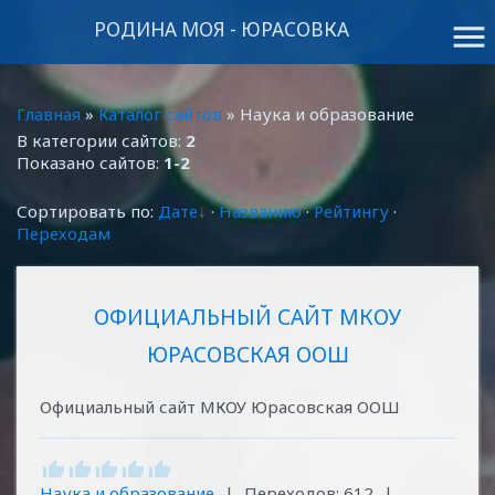
РОДИНА МОЯ - ЮРАСОВКА
menu
Главная
»
Каталог сайтов
» Наука и образование
В категории сайтов
:
2
Показано сайтов
:
1-2
Сортировать по
:
Дате
·
Названию
·
Рейтингу
·
Переходам
ОФИЦИАЛЬНЫЙ САЙТ МКОУ
ЮРАСОВСКАЯ ООШ
Официальный сайт МКОУ Юрасовская ООШ
Наука и образование
|
Переходов:
612
|