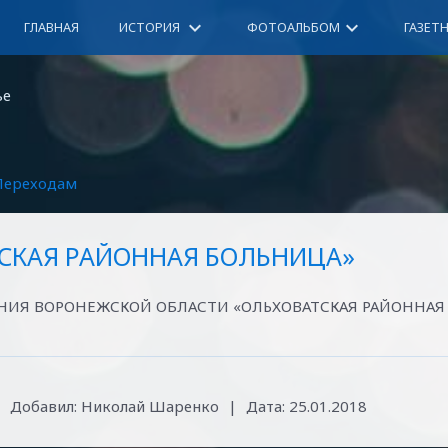
keyboard_arrow_down
keyboard_arrow_down
ГЛАВНАЯ
ИСТОРИЯ
ФОТОАЛЬБОМ
ГАЗЕТ
ье
Переходам
ТСКАЯ РАЙОННАЯ БОЛЬНИЦА»
НИЯ ВОРОНЕЖСКОЙ ОБЛАСТИ «ОЛЬХОВАТСКАЯ РАЙОННАЯ
|
Добавил:
Николай Шаренко
|
Дата:
25.01.2018