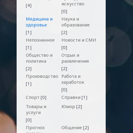
искусство
[4]
[0]
Медицина и
Наука и
здоровье
образование
[1]
[2]
Непознанное
Новости и СМИ
[1]
[0]
Общество и
Отдых и
политика
развлечения
[2]
[2]
Производство
Работа и
заработок
[1]
[0]
Спорт
[0]
Справки
[1]
Товары и
Юмор
[2]
услуги
[0]
Прогноз
Общение
[2]