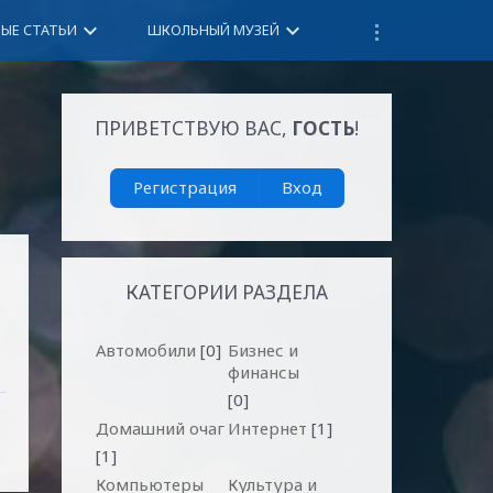
keyboard_arrow_down
keyboard_arrow_down
НЫЕ СТАТЬИ
ШКОЛЬНЫЙ МУЗЕЙ
ПРИВЕТСТВУЮ ВАС
,
ГОСТЬ
!
Регистрация
Вход
КАТЕГОРИИ РАЗДЕЛА
Автомобили
[0]
Бизнес и
финансы
[0]
Домашний очаг
Интернет
[1]
[1]
Компьютеры
Культура и