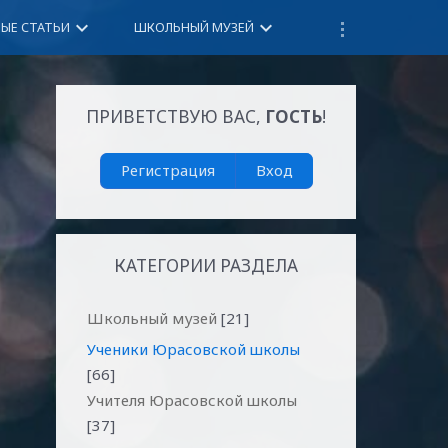
keyboard_arrow_down
keyboard_arrow_down
НЫЕ СТАТЬИ
ШКОЛЬНЫЙ МУЗЕЙ
ПРИВЕТСТВУЮ ВАС
,
ГОСТЬ
!
Регистрация
Вход
КАТЕГОРИИ РАЗДЕЛА
Школьный музей
[21]
Ученики Юрасовской школы
[66]
Учителя Юрасовской школы
[37]