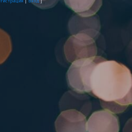
егистрация
|
Вход
]