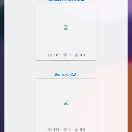
Воскобойникова М.М.
03.10.2022
Sultan107
316
0
0.0
Величко С.А.
03.10.2022
Sultan107
327
0
0.0