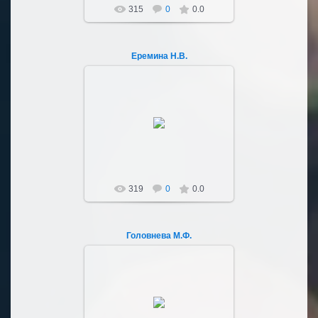
315
0
0.0
Еремина Н.В.
03.10.2022
Sultan107
319
0
0.0
Головнева М.Ф.
03.10.2022
Sultan107