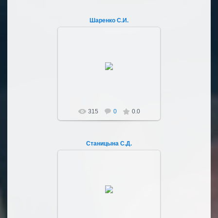
Шаренко С.И.
03.10.2022
Sultan107
315
0
0.0
Станицына С.Д.
03.10.2022
Sultan107