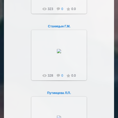
323
0
0.0
Станицын Г.М.
03.10.2022
Sultan107
328
0
0.0
Путинцева Л.П.
03.10.2022