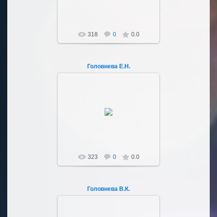
318
0
0.0
Головнева Е.Н.
03.10.2022
Sultan107
323
0
0.0
Головнева В.К.