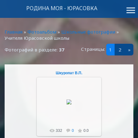
РОДИНА МОЯ - ЮРАСОВКА
menu
Главная
»
Фотоальбом
»
Школьные фотографии
»
Учителя Юрасовской школы
Страницы
:
Фотографий в разделе
:
37
1
2
»
Шкуропат В.П.
03.10.2022
Sultan107
332
0
0.0