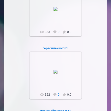
03.10.2022
Sultan107
333
0
0.0
Герасименко В.П.
03.10.2022
Sultan107
322
0
0.0