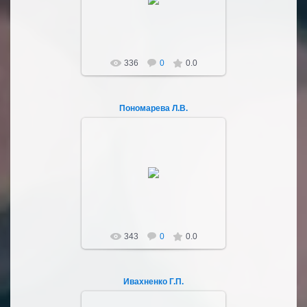
Sultan107
336
0
0.0
Пономарева Л.В.
03.10.2022
Sultan107
343
0
0.0
Ивахненко Г.П.