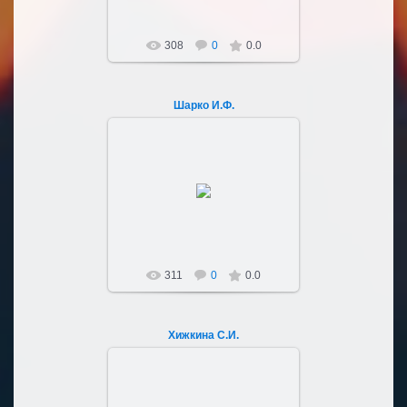
308
0
0.0
Шарко И.Ф.
03.10.2022
Sultan107
311
0
0.0
Хижкина С.И.