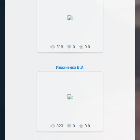
03.10.2022
Sultan107
319
0
0.0
Ивахненко В.И.
03.10.2022
Sultan107
323
0
0.0