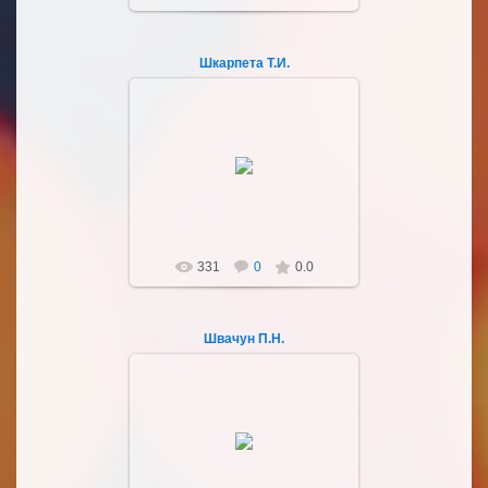
Шкарпета Т.И.
03.10.2022
Sultan107
331
0
0.0
Швачун П.Н.
03.10.2022
Sultan107