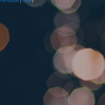
егистрация
|
Вход
]