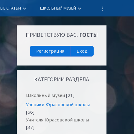
keyboard_arrow_down
keyboard_arrow_down
НЫЕ СТАТЬИ
ШКОЛЬНЫЙ МУЗЕЙ
ПРИВЕТСТВУЮ ВАС
,
ГОСТЬ
!
Регистрация
Вход
КАТЕГОРИИ РАЗДЕЛА
Школьный музей
[21]
Ученики Юрасовской школы
[66]
Учителя Юрасовской школы
[37]