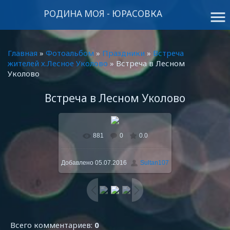
РОДИНА МОЯ - ЮРАСОВКА
menu
Главная
»
Фотоальбом
»
Праздники
»
Встреча
жителей х.Лесное Уколово
» Встреча в Лесном
Уколово
Встреча в Лесном Уколово
881
0
0.0
В реальном размере
800x600
/ 155.3Kb
Добавлено
05.07.2016
Sultan107
Всего комментариев
:
0