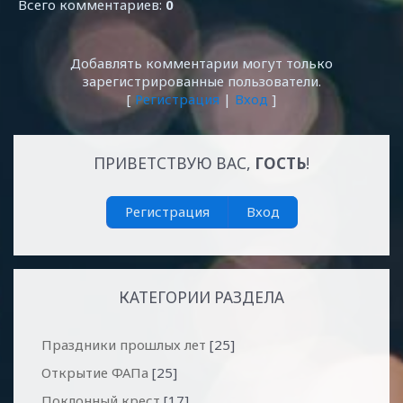
Всего комментариев
:
0
Добавлять комментарии могут только
зарегистрированные пользователи.
[
Регистрация
|
Вход
]
ПРИВЕТСТВУЮ ВАС
,
ГОСТЬ
!
Регистрация
Вход
КАТЕГОРИИ РАЗДЕЛА
Праздники прошлых лет
[25]
Открытие ФАПа
[25]
Поклонный крест
[17]