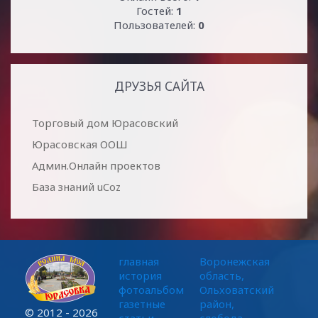
Гостей:
1
Пользователей:
0
ДРУЗЬЯ САЙТА
Торговый дом Юрасовский
Юрасовская ООШ
Админ.Онлайн проектов
База знаний uCoz
главная
Воронежская
история
область,
фотоальбом
Ольховатский
газетные
район,
© 2012 - 2026