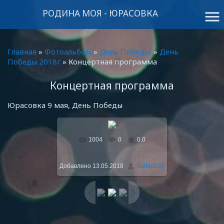
РОДИНА МОЯ - ЮРАСОВКА
menu
Главная
»
Фотоальбом
»
День Победы.
»
День
Победы 2018г
» Концертная программа
Концертная программа
Юрасовка 9 мая, День Победы
1004
0
0.0
В реальном размере
1024x768
/ 49.1Kb
Добавлено
13.05.2018
Sultan107