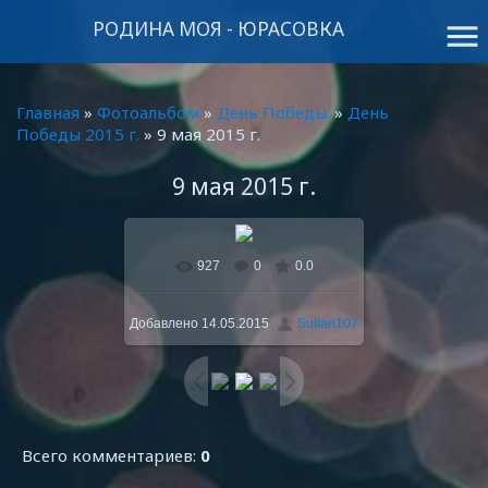
РОДИНА МОЯ - ЮРАСОВКА
menu
Главная
»
Фотоальбом
»
День Победы.
»
День
Победы 2015 г.
» 9 мая 2015 г.
9 мая 2015 г.
927
0
0.0
В реальном размере
800x600
/ 156.1Kb
Добавлено
14.05.2015
Sultan107
Всего комментариев
:
0