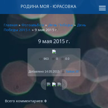
РОДИНА МОЯ - ЮРАСОВКА
menu
Главная
»
Фотоальбом
»
День Победы.
»
День
Победы 2015 г.
» 9 мая 2015 г.
9 мая 2015 г.
963
0
0.0
В реальном размере
800x600
/ 178.7Kb
Добавлено
14.05.2015
Sultan107
Всего комментариев
:
0