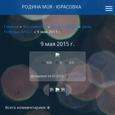
РОДИНА МОЯ - ЮРАСОВКА
menu
Главная
»
Фотоальбом
»
День Победы.
»
День
Победы 2015 г.
» 9 мая 2015 г.
9 мая 2015 г.
938
0
0.0
В реальном размере
800x600
/ 190.7Kb
Добавлено
14.05.2015
Sultan107
Всего комментариев
:
0