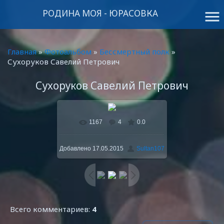
РОДИНА МОЯ - ЮРАСОВКА
menu
Главная
»
Фотоальбом
»
Бессмертный полк
»
Сухоруков Савелий Петрович
Сухоруков Савелий Петрович
1167
4
0.0
В реальном размере
768x1024
/ 254.2Kb
Добавлено
17.05.2015
Sultan107
Всего комментариев
:
4