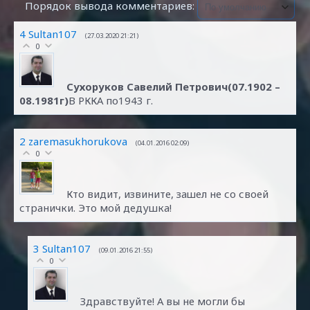
Порядок вывода комментариев:
4
Sultan107
(27.03.2020 21:21)
0
Сухоруков Савелий Петрович(07.1902 –
08.1981г)
В РККА по1943 г.
2
zaremasukhorukova
(04.01.2016 02:09)
0
Кто видит, извините, зашел не со своей
странички. Это мой дедушка!
3
Sultan107
(09.01.2016 21:55)
0
Здравствуйте! А вы не могли бы