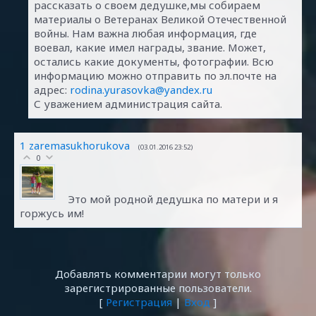
рассказать о своем дедушке,мы собираем
материалы о Ветеранах Великой Отечественной
войны. Нам важна любая информация, где
воевал, какие имел награды, звание. Может,
остались какие документы, фотографии. Всю
информацию можно отправить по эл.почте на
адрес:
rodina.yurasovka@yandex.ru
С уважением администрация сайта.
1
zaremasukhorukova
(03.01.2016 23:52)
0
Это мой родной дедушка по матери и я
горжусь им!
Добавлять комментарии могут только
зарегистрированные пользователи.
[
Регистрация
|
Вход
]