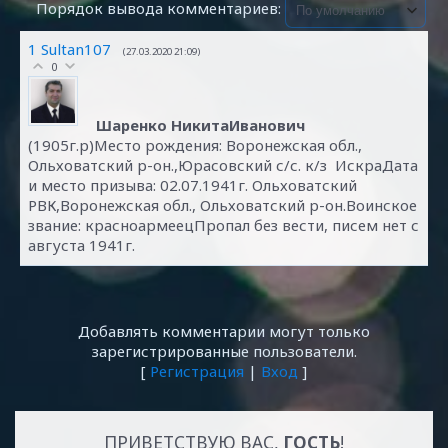
Порядок вывода комментариев:
1
Sultan107
(27.03.2020 21:09)
0
Шаренко НикитаИванович
(1905г.р)Место рождения: Воронежская обл.,
Ольховатский р-он.,Юрасовский с/с. к/з ИскраДата
и место призыва: 02.07.1941г. Ольховатский
РВК,Воронежская обл., Ольховатский р-он.Воинское
звание: красноармеецПропал без вести, писем нет с
августа 1941г.
Добавлять комментарии могут только
зарегистрированные пользователи.
[
Регистрация
|
Вход
]
ПРИВЕТСТВУЮ ВАС
,
ГОСТЬ
!