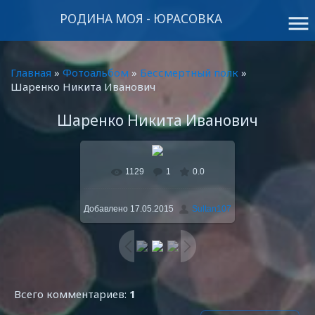
РОДИНА МОЯ - ЮРАСОВКА
menu
Главная
»
Фотоальбом
»
Бессмертный полк
»
Шаренко Никита Иванович
Шаренко Никита Иванович
1129
1
0.0
В реальном размере
768x1024
/ 166.5Kb
Добавлено
17.05.2015
Sultan107
Всего комментариев
:
1