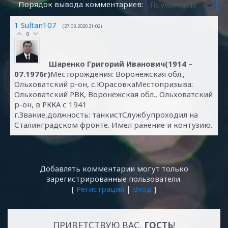
Порядок вывода комментариев:
1
Sultan107
(27.03.2020 21:02)
0
Шаренко Григорий Иванович(1914 –
07.1976г)
Месторождения: Воронежская обл.,
Ольховатский р-он, с.ЮрасовкаМестопризыва:
Ольховатский РВК, Воронежская обл., Ольховатский
р-он, в РККА с 1941
г.Звание,должность: танкистСлужбупроходил на
Сталинградском фронте. Имел ранение и контузию.
Добавлять комментарии могут только
зарегистрированные пользователи.
[
Регистрация
|
Вход
]
ПРИВЕТСТВУЮ ВАС
,
ГОСТЬ
!