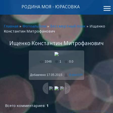
РОДИНА МОЯ - ЮРАСОВКА
menu
Главная
»
Фотоальбом
»
Бессмертный полк
» Ищенко
Константин Митрофанович
Ищенко Константин Митрофанович
1046
1
0.0
В реальном размере
768x1024
/ 134.9Kb
Добавлено
17.05.2015
Sultan107
Всего комментариев
:
1