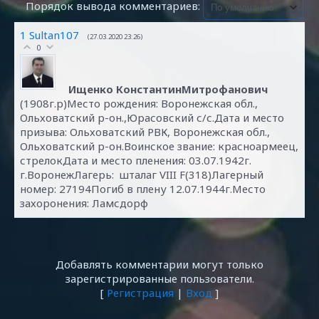
Порядок вывода комментариев:
1
Sultan107
(27.03.2020 23:26)
0
Ищенко КонстантинМитрофанович
(1908г.р)Место рождения: Воронежская обл.,
Ольховатский р-он.,Юрасовский с/с.Дата и место
призыва: Ольховатский РВК, Воронежская обл.,
Ольховатский р-он.Воинское звание: красноармеец,
стрелокДата и место пленения: 03.07.1942г.
г.ВоронежЛагерь: шталаг VIII F(318)Лагерный
номер: 27194Погиб в плену 12.07.1944г.Место
захоронения: Ламсдорф
Добавлять комментарии могут только
зарегистрированные пользователи.
[
Регистрация
|
Вход
]