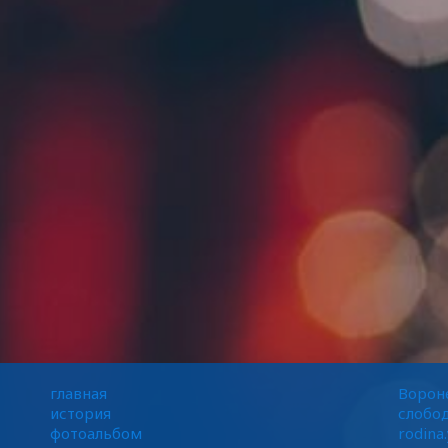
главная
Вороне
история
слобо
фотоальбом
rodina