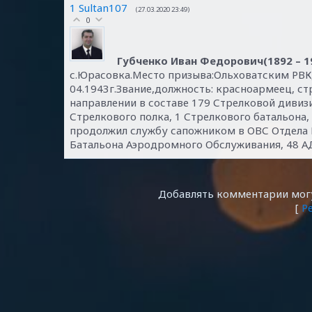
1
Sultan107
(27.03.2020 23:49)
0
Губченко Иван Федорович(1892 – 1
с.Юрасовка.Место призыва:Ольховатским РВК, 
04.1943г.Звание,должность: красноармеец, с
направлении в составе 179 Стрелковой дивизи
Стрелкового полка, 1 Стрелкового батальона,
продолжил службу сапожником в ОВС Отдела 
Батальона Аэродромного Обслуживания, 48 А
Добавлять комментарии могу
[
Р