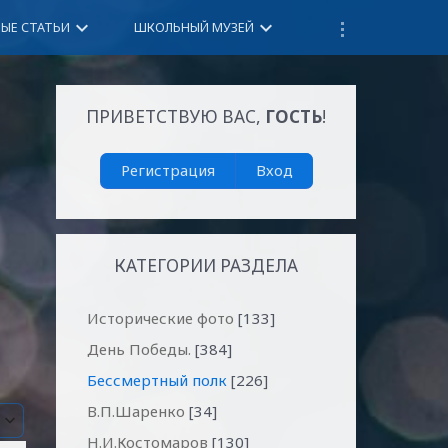
keyboard_arrow_down
keyboard_arrow_down
НЫЕ СТАТЬИ
ШКОЛЬНЫЙ МУЗЕЙ
ПРИВЕТСТВУЮ ВАС
,
ГОСТЬ
!
Регистрация
Вход
КАТЕГОРИИ РАЗДЕЛА
Исторические фото
[133]
День Победы.
[384]
Бессмертный полк
[226]
В.П.Шаренко
[34]
Н.И.Костомаров
[130]