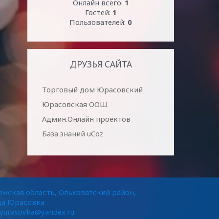
Онлайн всего:
1
Гостей:
1
Пользователей:
0
ДРУЗЬЯ САЙТА
Торговый дом Юрасовский
Юрасовская ООШ
Админ.Онлайн проектов
База знаний uCoz
жская область, Ольховатский район,
да Юрасовка
.yurasovka@yandex.ru