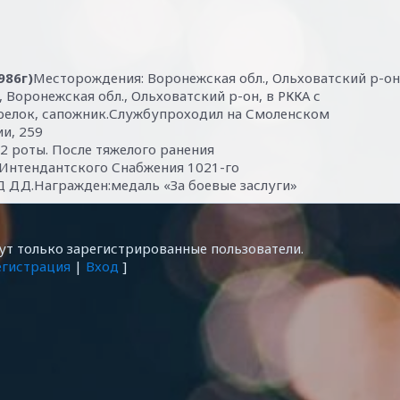
986г)
Месторождения: Воронежская обл., Ольховатский р-он
Воронежская обл., Ольховатский р-он, в РККА с
трелок, сапожник.Службупроходил на Смоленском
и, 259
 2 роты. После тяжелого ранения
Интендантского Снабжения 1021-го
Д ДД.Награжден:медаль «За боевые заслуги»
т только зарегистрированные пользователи.
егистрация
|
Вход
]