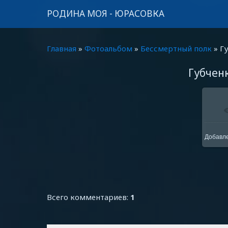
РОДИНА МОЯ - ЮРАСОВКА
Главная
»
Фотоальбом
»
Бессмертный полк
» Г
Губчен
Добавл
Всего комментариев
:
1