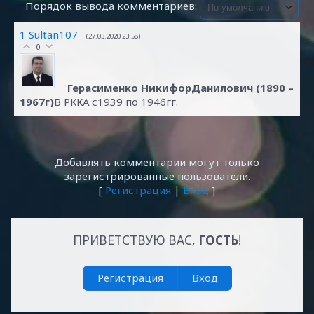
Порядок вывода комментариев:
1
Sultan107
(27.03.2020 23:58)
0
Герасименко НикифорДанилович (1890 –
1967г)
В РККА с1939 по 1946гг.
Добавлять комментарии могут только
зарегистрированные пользователи.
[
Регистрация
|
Вход
]
ПРИВЕТСТВУЮ ВАС
,
ГОСТЬ
!
Регистрация
Вход