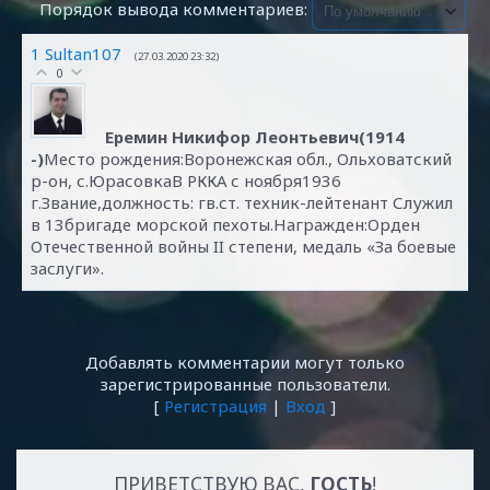
Порядок вывода комментариев:
1
Sultan107
(27.03.2020 23:32)
0
Еремин Никифор Леонтьевич(1914
-)
Место рождения:Воронежская обл., Ольховатский
р-он, с.ЮрасовкаВ РККА с ноября1936
г.Звание,должность: гв.ст. техник-лейтенант Служил
в 13бригаде морской пехоты.Награжден:Орден
Отечественной войны II степени, медаль «За боевые
заслуги».
Добавлять комментарии могут только
зарегистрированные пользователи.
[
Регистрация
|
Вход
]
ПРИВЕТСТВУЮ ВАС
,
ГОСТЬ
!