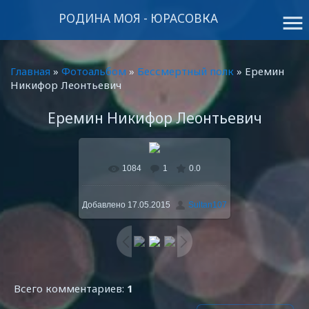
РОДИНА МОЯ - ЮРАСОВКА
menu
Главная
»
Фотоальбом
»
Бессмертный полк
» Еремин
Никифор Леонтьевич
Еремин Никифор Леонтьевич
1084
1
0.0
В реальном размере
768x1024
/ 158.7Kb
Добавлено
17.05.2015
Sultan107
Всего комментариев
:
1