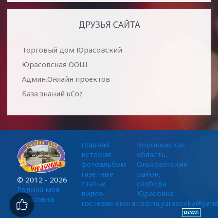
ДРУЗЬЯ САЙТА
Торговый дом Юрасовский
Юрасовская ООШ
Админ.Онлайн проектов
База знаний uCoz
главная
Воронежская
история
область,
фотоальбом
Ольховатский
газетные
район,
© 2012 - 2026
статьи
слобода
Родина моя -
видео
Юрасовка
Юрасовка
гостевая книга
rodina.yurasovka@yand