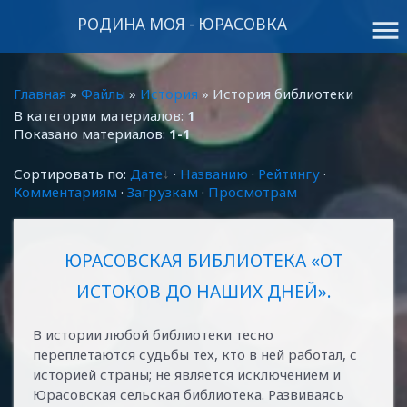
РОДИНА МОЯ - ЮРАСОВКА
menu
Главная
»
Файлы
»
История
» История библиотеки
В категории материалов
:
1
Показано материалов
:
1-1
Сортировать по
:
Дате
·
Названию
·
Рейтингу
·
Комментариям
·
Загрузкам
·
Просмотрам
ЮРАСОВСКАЯ БИБЛИОТЕКА «ОТ
ИСТОКОВ ДО НАШИХ ДНЕЙ».
В истории любой библиотеки тесно
переплетаются судьбы тех, кто в ней работал, с
историей страны; не является исключением и
Юрасовская сельская библиотека. Развиваясь