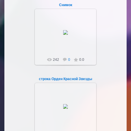
Снимок
04.03.2023
Sultan107
242
0
0.0
строка Орден Красной Звезды
04.03.2023
Sultan107