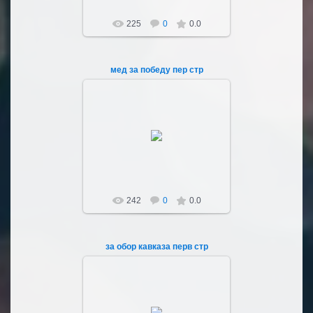
225
0
0.0
мед за победу пер стр
04.03.2023
Sultan107
242
0
0.0
за обор кавказа перв стр
04.03.2023