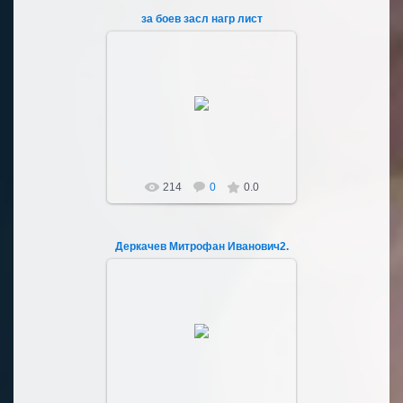
за боев засл нагр лист
04.03.2023
Sultan107
214
0
0.0
Деркачев Митрофан Иванович2.
04.03.2023
Sultan107