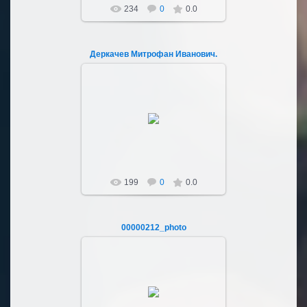
234
0
0.0
Деркачев Митрофан Иванович.
04.03.2023
Sultan107
199
0
0.0
00000212_photo
04.03.2023
Sultan107