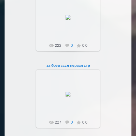
04.03.2023
Sultan107
222
0
0.0
за боев засл первая стр
04.03.2023
Sultan107
227
0
0.0