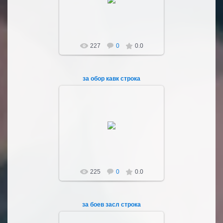
Sultan107
227
0
0.0
за обор кавк строка
04.03.2023
Sultan107
225
0
0.0
за боев засл строка