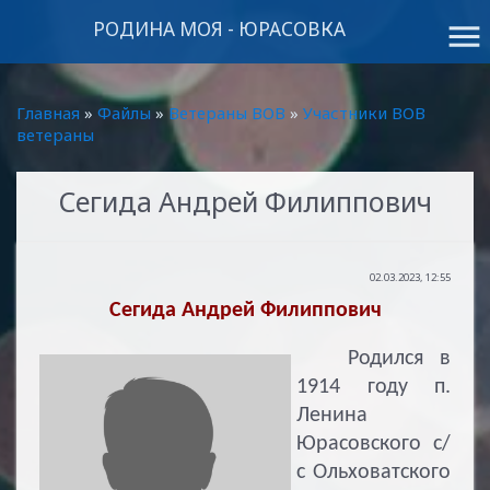
РОДИНА МОЯ - ЮРАСОВКА
menu
Главная
»
Файлы
»
Ветераны ВОВ
»
Участники ВОВ
ветераны
Сегида Андрей Филиппович
02.03.2023, 12:55
Сегида Андрей Филиппович
Родился в
1914 году п.
Ленина
Юрасовского с/
с Ольховатского