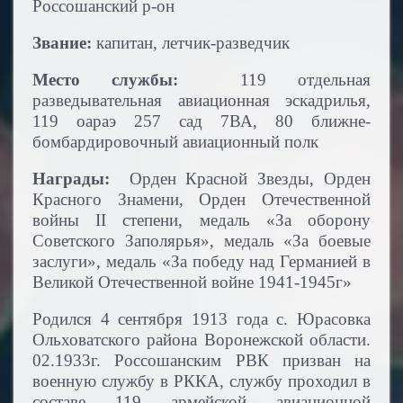
Россошанский р-он
Звание:
капитан, летчик-разведчик
Место службы:
119 отдельная
разведывательная авиационная эскадрилья,
119 оараэ 257 сад 7ВА, 80 ближне-
бомбардировочный авиационный полк
Награды:
Орден Красной Звезды, Орден
Красного Знамени, Орден Отечественной
войны
II
степени, медаль «За оборону
Советского Заполярья», медаль «За боевые
заслуги», медаль «За победу над Германией в
Великой Отечественной войне 1941-1945г»
Родился 4 сентября 1913 года с. Юрасовка
Ольховатского района Воронежской области.
02.1933г.
Россошанским РВК призван на
военную службу в РККА, службу проходил в
составе 119 армейской авиационной