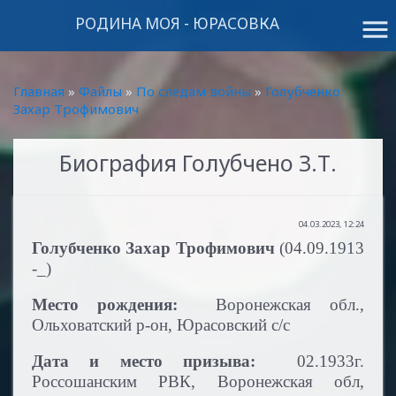
РОДИНА МОЯ - ЮРАСОВКА
menu
Главная
»
Файлы
»
По следам войны
»
Голубченко
Захар Трофимович
Биография Голубчено З.Т.
04.03.2023, 12:24
Голубченко Захар Трофимович
(04.09.1913
-_)
Место рождения:
Воронежская обл.,
Ольховатский р-он, Юрасовский с/с
Дата и место призыва:
02.1933г.
Россошанским РВК, Воронежская обл,