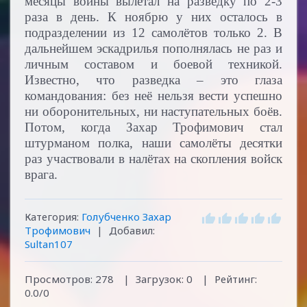
месяцы войны вылетал на разведку по 2-3
раза в день. К ноябрю у них осталось в
подразделении из 12 самолётов только 2. В
дальнейшем эскадрилья пополнялась не раз и
личным составом и боевой техникой.
Известно, что разведка – это глаза
командования: без неё нельзя вести успешно
ни оборонительных, ни наступательных боёв.
Потом, когда Захар Трофимович стал
штурманом полка, наши самолёты десятки
раз участвовали в налётах на скопления войск
врага.
Категория
:
Голубченко Захар
Трофимович
|
Добавил
:
Sultan107
Просмотров
:
278
|
Загрузок
:
0
|
Рейтинг
:
0.0
/
0