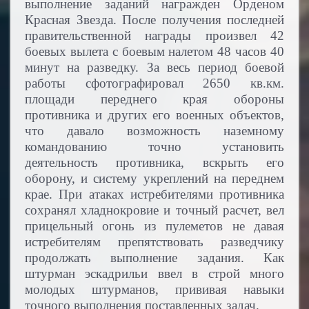
выполнение заданий награжден Орденом
Красная Звезда. После получения последней
правительственной награды произвел 42
боевых вылета с боевым налетом 48 часов 40
минут на разведку. За весь период боевой
работы сфотографировал 2650 кв.км.
площади переднего края обороны
противника и других его военных объектов,
что давало возможность наземному
командованию точно установить
деятельность противника, вскрыть его
оборону, и систему укреплений на переднем
крае. При атаках истребителями противника
сохранял хладнокровие и точный расчет, вел
прицельный огонь из пулеметов не давая
истребителям препятствовать разведчику
продолжать выполнение задания. Как
штурман эскадрильи ввел в строй много
молодых штурманов, прививая навыки
точного выполнения поставленных задач.