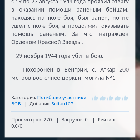
с 19 по 23 августа 1944 года проявил отвагу
в оказании помощи раненым бойцам,
находясь на поле боя, был ранен, но не
ушел с поле боя, а продолжил оказывать
помощь раненым. За что награжден
Орденом Красной Звезды.
29 ноября 1944 года убит в бою.
Похоронен в Венгрии, с. Аткар 200
метров восточнее церкви, могила №1
Категория
:
Погибшие участники
ВОВ
|
Добавил
:
Sultan107
Просмотров
:
270
|
Загрузок
:
0
|
Рейтинг
:
0.0
/
0