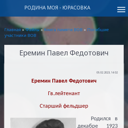
РОДИНА МОЯ - ЮРАСОВКА
menu
Главная
»
Файлы
»
Книга памяти ВОВ
»
Погибшие
участники ВОВ
Еремин Павел Федотович
05.02.2023, 14:02
Еремин Павел Федотович
Гв.лейтенант
Старший фельдшер
Родился в
декабре 1923