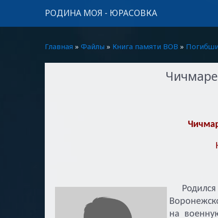
РОДИНА МОЯ - ЮРАСОВКА
Главная
»
Файлы
»
Книга памяти ВОВ
»
Погибши
Чичмаре
Чичмар
Родился в
Воронежско
на военну