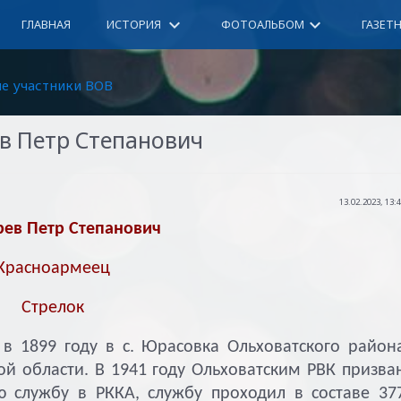
keyboard_arrow_down
keyboard_arrow_down
ГЛАВНАЯ
ИСТОРИЯ
ФОТОАЛЬБОМ
ГАЗЕТ
е участники ВОВ
в Петр Степанович
13.02.2023, 13:
ев Петр Степанович
Красноармеец
Стрелок
 1899 году в с. Юрасовка Ольховатского район
й области. В 1941 году Ольховатским РВК призва
ю службу в РККА, службу проходил в составе 37