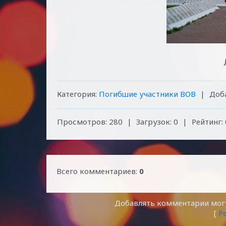
Категория
:
Погибшие участники ВОВ
|
Доб
Просмотров
:
280
|
Загрузок
:
0
|
Рейтинг
:
Всего комментариев
:
0
Добавлять комментарии могу
[
Р