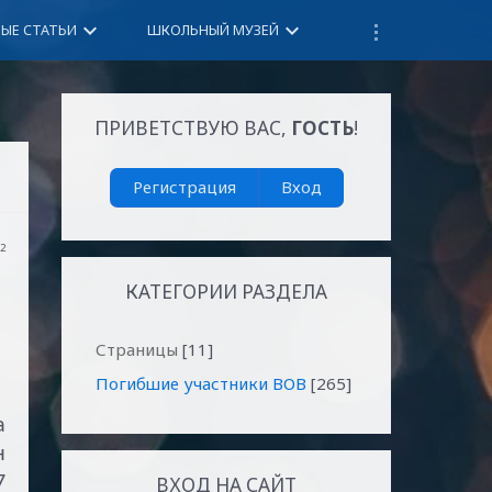
keyboard_arrow_down
keyboard_arrow_down
НЫЕ СТАТЬИ
ШКОЛЬНЫЙ МУЗЕЙ
ПРИВЕТСТВУЮ ВАС
,
ГОСТЬ
!
Регистрация
Вход
42
КАТЕГОРИИ РАЗДЕЛА
Страницы
[11]
Погибшие участники ВОВ
[265]
а
н
7
ВХОД НА САЙТ