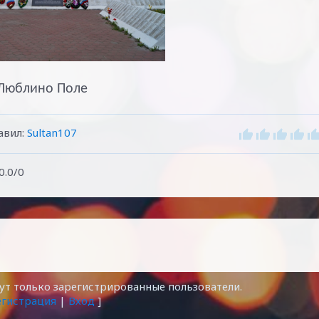
Люблино Поле
авил
:
Sultan107
0.0
/
0
т только зарегистрированные пользователи.
егистрация
|
Вход
]