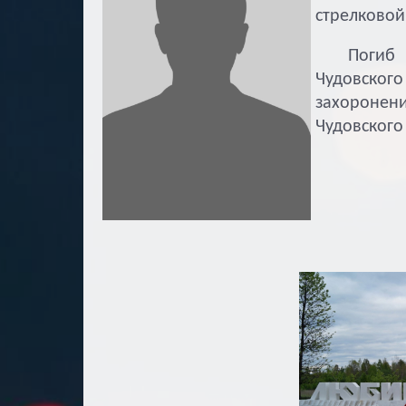
стрелковой
Погиб 12 
Чудовско
захоронен
Чудовского