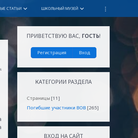
keyboard_arrow_down
keyboard_arrow_down
НЫЕ СТАТЬИ
ШКОЛЬНЫЙ МУЗЕЙ
ПРИВЕТСТВУЮ ВАС
,
ГОСТЬ
!
Регистрация
Вход
16
КАТЕГОРИИ РАЗДЕЛА
Страницы
[11]
Погибшие участники ВОВ
[265]
а
а
В
ВХОД НА САЙТ