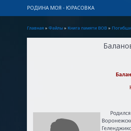
РОДИНА МОЯ - ЮРАСОВКА
Главная
»
Файлы
»
Книга памяти ВОВ
»
Погибши
Балано
Балан
Родился в
Воронежс
Геленджик