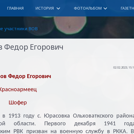
keyboard_arrow_down
keyboard_arrow_down
ГЛАВНАЯ
ИСТОРИЯ
ФОТОАЛЬБОМ
ГАЗЕТ
е участники ВОВ
в Федор Егорович
02.02.2023, 15:
ов Федор Егорович
Красноармеец
Шофер
 1913 году с. Юрасовка Ольховаткского район
кой области. Первого декабря 1941 год
ским РВК призван на военную службу в РККА. 