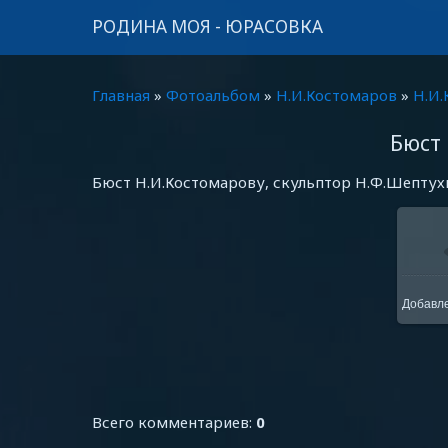
РОДИНА МОЯ - ЮРАСОВКА
Главная
»
Фотоальбом
»
Н.И.Костомаров
»
Н.И.
Бюст
Бюст Н.И.Костомарову, скульптор Н.Ф.Шептух
Добавл
Всего комментариев
:
0