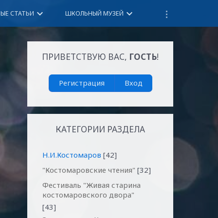
keyboard_arrow_down
keyboard_arrow_down
НЫЕ СТАТЬИ
ШКОЛЬНЫЙ МУЗЕЙ
ПРИВЕТСТВУЮ ВАС
,
ГОСТЬ
!
Регистрация
Вход
КАТЕГОРИИ РАЗДЕЛА
Н.И.Костомаров
[42]
"Костомаровские чтения"
[32]
Фестиваль "Живая старина
костомаровского двора"
[43]