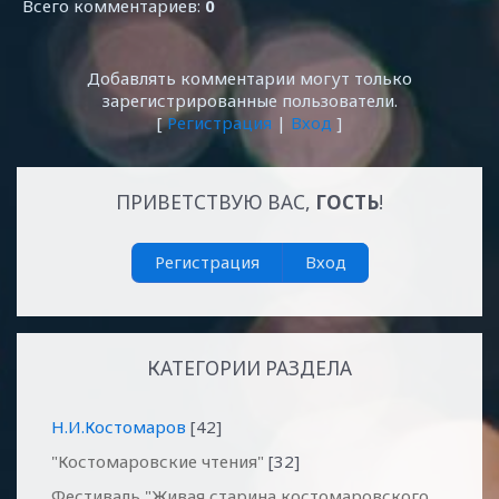
Всего комментариев
:
0
Добавлять комментарии могут только
зарегистрированные пользователи.
[
Регистрация
|
Вход
]
ПРИВЕТСТВУЮ ВАС
,
ГОСТЬ
!
Регистрация
Вход
КАТЕГОРИИ РАЗДЕЛА
Н.И.Костомаров
[42]
"Костомаровские чтения"
[32]
Фестиваль "Живая старина костомаровского