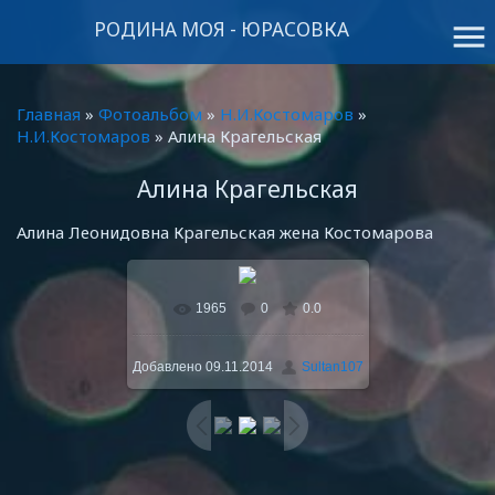
РОДИНА МОЯ - ЮРАСОВКА
menu
Главная
»
Фотоальбом
»
Н.И.Костомаров
»
Н.И.Костомаров
» Алина Крагельская
Алина Крагельская
Алина Леонидовна Крагельская жена Костомарова
1965
0
0.0
В реальном размере
414x640
/ 69.8Kb
Добавлено
09.11.2014
Sultan107