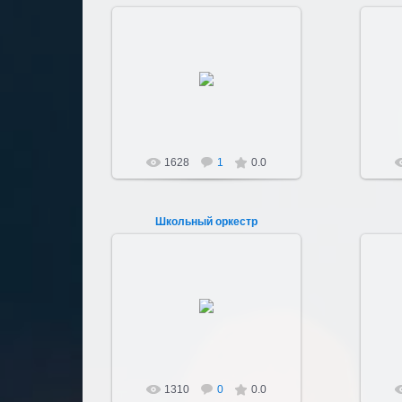
04.05.2012
День победы 9 Мая 1977г.
Открытие памятника.
Sultan107
1628
1
0.0
Школьный оркестр
24.04.2012
В 70-80-х гг. в школе был свой
духовой оркестр.
Sultan107
1310
0
0.0