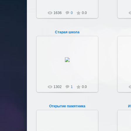
1636
0
0.0
Старая школа
22.04.2012
Школа Костомарова с
пристройкой
Sultan107
1302
1
0.0
Открытие памятника
И
22.04.2012