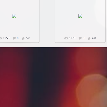
07.04.2012
11.04.2012
х.Лесное Уколово
Sultan107
Sultan107
1253
0
5.0
1173
0
4.0