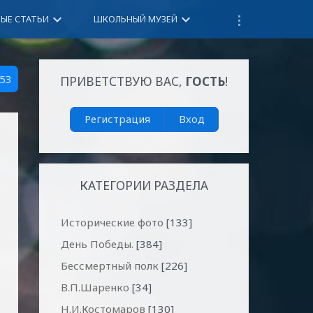
keyboard_arrow_down
keyboard_arrow_down
НЫЕ СТАТЬИ
ШКОЛЬНЫЙ МУЗЕЙ
53
ПРИВЕТСТВУЮ ВАС
,
ГОСТЬ
!
Регистрация
Вход
КАТЕГОРИИ РАЗДЕЛА
Исторические фото
[133]
День Победы.
[384]
Бессмертный полк
[226]
В.П.Шаренко
[34]
Н.И.Костомаров
[130]