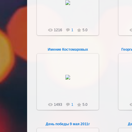
Открытие памятника 9 мая 1977г
Sultan107
1216
1
5.0
Имение Костомаровых
Георг
21.04.2012
Имение Костомаровых не
сохранилось.
Sultan107
1493
1
5.0
День победы 9 мая 2011г
Де