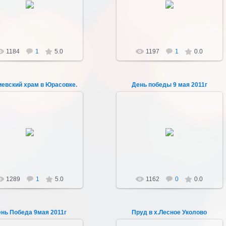
Фото реставрирована
Сохранилась до нашего времени
Sultan107
Sultan107
1184
1
5.0
1197
1
0.0
иевский храм в Юрасовке.
День победы 9 мая 2011г
21.04.2012
11.04.2012
Храм не сохранился.
Sultan107
Sultan107
1289
1
5.0
1162
0
0.0
нь Победа 9мая 2011г
Пруд в х.Лесное Уколово