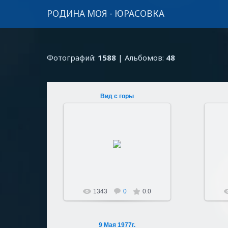
РОДИНА МОЯ - ЮРАСОВКА
Фотографий:
1588
| Альбомов:
48
Вид с горы
15.05.2012
Автор: Харьковский Николай
Sultan107
1343
0
0.0
9 Мая 1977г.