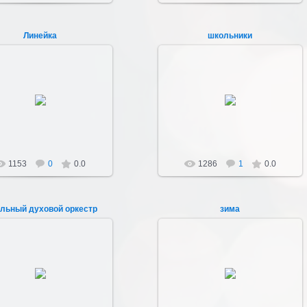
Линейка
школьники
24.04.2012
23.04.2012
Sultan107
Sultan107
1153
0
0.0
1286
1
0.0
льный духовой оркестр
зима
22.04.2012
22.04.2012
0-80-х гг. в школе был свой
Проводы зимы в Юрасовке
духовой оркестр.
Sultan107
Sultan107