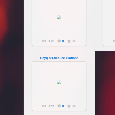
11.04.2012
Sultan107
1176
0
0.0
Пруд в х.Лесное Уколово
07.04.2012
х.Лесное Уколово
Sultan107
1166
0
0.0