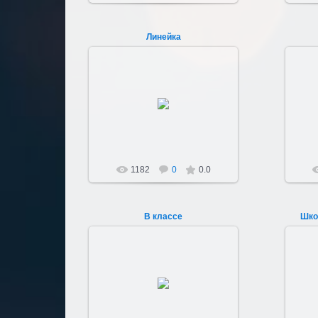
Линейка
24.04.2012
Sultan107
1182
0
0.0
В классе
Шко
23.04.2012
В 7
Sultan107