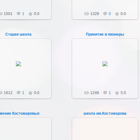
1501
1
0.0
1328
0
0.0
Старая школа
Принятие в пионеры
22.04.2012
22.04.2012
Школа Костомарова с
19 мая 80-е гг. - принятие в
пристройкой
пионеры.
Sultan107
Sultan107
1612
1
0.0
1248
1
5.0
мение Костомаровых
школа им.Костомарова
22.04.2012
21.04.2012