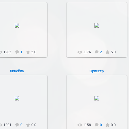
24.04.2012
24.04.2012
Sultan107
Sultan107
1205
1
5.0
1176
2
5.0
Линейка
Оркестр
24.04.2012
24.04.2012
В 70-80-х гг. в школе был свой
духовой оркестр.
Sultan107
Sultan107
1291
0
0.0
1158
0
0.0