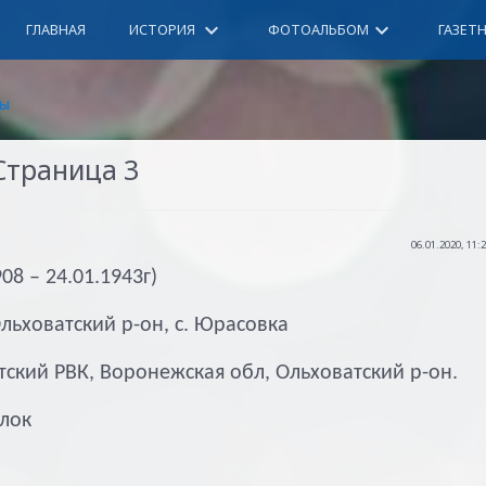
keyboard_arrow_down
keyboard_arrow_down
ГЛАВНАЯ
ИСТОРИЯ
ФОТОАЛЬБОМ
ГАЗЕТ
ы
Страница 3
06.01.2020, 11:
908 – 24.01.1943г)
льховатский р-он, с. Юрасовка
тский РВК, Воронежская обл, Ольховатский р-он.
лок