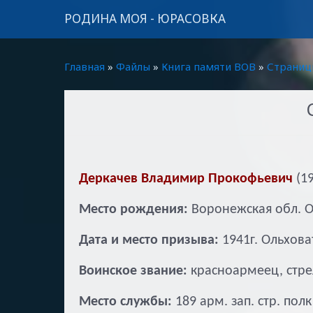
РОДИНА МОЯ - ЮРАСОВКА
Главная
»
Файлы
»
Книга памяти ВОВ
»
Страниц
Деркачев Владимир Прокофьевич
(1
Место рождения:
Воронежская обл. О
Дата и место призыва:
1941г. Ольхова
Воинское звание:
красноармеец, стре
Место службы:
189 арм. зап. стр. полк