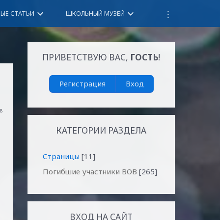
keyboard_arrow_down
keyboard_arrow_down
НЫЕ СТАТЬИ
ШКОЛЬНЫЙ МУЗЕЙ
ПРИВЕТСТВУЮ ВАС
,
ГОСТЬ
!
Регистрация
Вход
28
КАТЕГОРИИ РАЗДЕЛА
Страницы
[11]
Погибшие участники ВОВ
[265]
ВХОД НА САЙТ