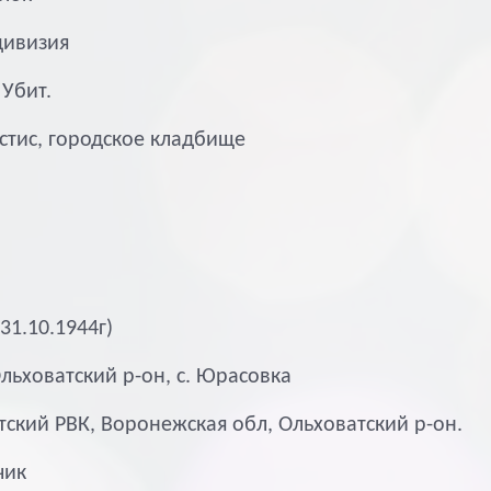
 дивизия
 Убит.
естис, городское кладбище
31.10.1944г)
льховатский р-он, с. Юрасовка
тский РВК, Воронежская обл, Ольховатский р-он.
чик