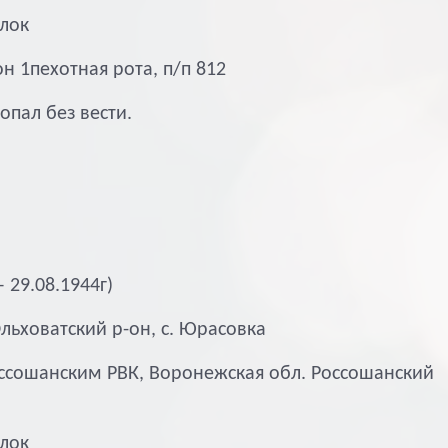
лок
он 1пехотная рота, п/п 812
ропал без вести.
 29.08.1944г)
льховатский р-он, с. Юрасовка
оссошанским РВК, Воронежская обл. Россошанский
лок