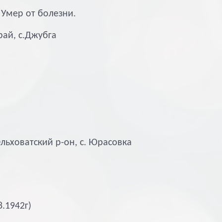
. Умер от болезни.
рай, с.Джубга
льховатский р-он, с. Юрасовка
8.1942г)