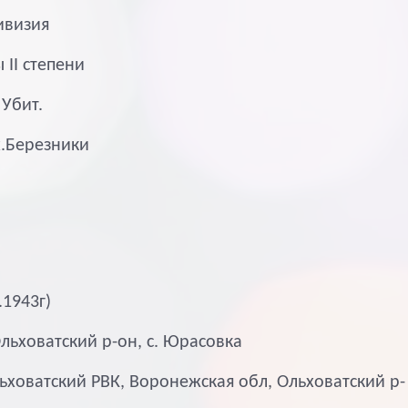
дивизия
II степени
 Убит.
х.Березники
.1943г)
льховатский р-он, с. Юрасовка
льховатский РВК, Воронежская обл, Ольховатский р-