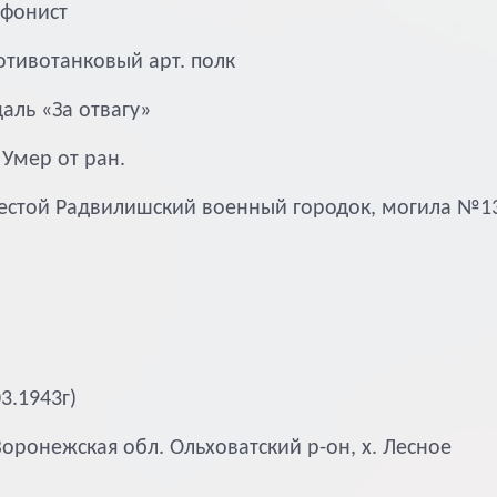
ефонист
отивотанковый арт. полк
аль «За отвагу»
. Умер от ран.
шестой Радвилишский военный городок, могила №1
3.1943г)
оронежская обл. Ольховатский р-он, х. Лесное