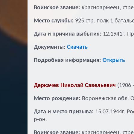
Воинское звание:
красноармеец, стре
Место службы:
925 стр. полк 1 баталь
Дата и причина выбытия:
12.1941г. П
Документы:
Скачать
Подробная информация:
Открыть
Деркачев Николай Савельевич
(1906 –
Место рождения:
Воронежская обл. О
Дата и место призыва:
15.07.1944г. Р
р-он.
Воинское звание:
красноармеец, стре