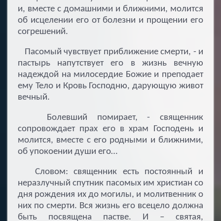
и, вместе с домашними и ближними, молится
об исцелении его от болезни и прощении его
согрешений.
Пасомый чувствует приближение смерти, - и
пастырь напутствует его в жизнь вечную
надеждой на милосердие Божие и преподает
ему Тело и Кровь Господню, дарующую живот
вечный.
Болевший помирает, - священник
сопровождает прах его в храм Господень и
молится, вместе с его родными и ближними,
об упокоении души его…
Словом: священник есть постоянный и
неразлучный спутник пасомых им христиан со
дня рождения их до могилы, и молитвенник о
них по смерти. Вся жизнь его всецело должна
быть посвящена пастве. И – святая,