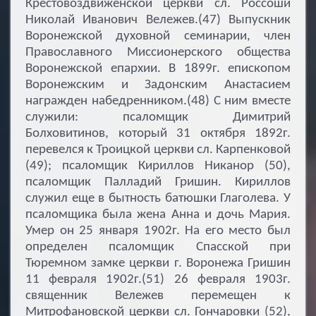
Крестовоздвиженской церкви сл. Россоши
Николай Иванович Вележев.(47) Выпускник
Воронежской духовной семинарии, член
Православного Миссионерского общества
Воронежской епархии. В 1899г. епископом
Воронежским и Задонским Анастасием
награжден набедренником.(48) С ним вместе
служили: псаломщик Димитрий
Болховитинов, который 31 октября 1892г.
перевелся к Троицкой церкви сл. Карпенковой
(49); псаломщик Кириллов Никанор (50),
псаломщик Палладий Гришин. Кириллов
служил еще в бытность батюшки Глаголева. У
псаломщика была жена Анна и дочь Мария.
Умер он 25 января 1902г. На его место был
определен псаломщик Спасской при
Тюремном замке церкви г. Воронежа Гришин
11 февраля 1902г.(51) 26 февраля 1903г.
священник Вележев перемещен к
Митрофановской церкви сл. Гончаровки (52),