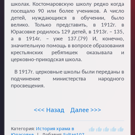
школах. Костомаровскую школу редко когда
посещало 90 или более учеников. А число
детей, нуждающихся в обучении, было
велико. Только представить, в 1912г. в
Юрасовке родилось 129 детей, в 1913г. – 135,
а в 1914г. – уже 137.(79) И, конечно,
значительную помощь в вопросе образования
крестьянских ребятишек оказывала и
церковно-приходская школа.
В 1917г. церковные школы были переданы в
подчинение министерства народного
просвещения.
<<< Назад
Далее >>>
Категория
:
История храма в
Юрасовке
|
Добавил
:
Sultan107