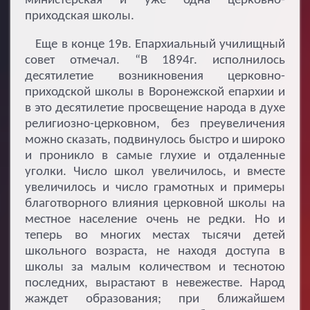
министерская и уже одна церковно-
приходская школы.
Еще в конце 19в. Епархиальный училищный
совет отмечал. “В 1894г. исполнилось
десятилетие возникновения церковно-
приходской школы в Воронежской епархии и
в это десятилетие просвещение народа в духе
религиозно-церковном, без преувеличения
можно сказать, подвинулось быстро и широко
и проникло в самые глухие и отдаленные
уголки. Число школ увеличилось, и вместе
увеличилось и число грамотных и примеры
благотворного влияния церковной школы на
местное население очень не редки. Но и
теперь во многих местах тысячи детей
школьного возраста, не находя доступа в
школы за малым количеством и теснотою
последних, вырастают в невежестве. Народ
жаждет образования; при ближайшем