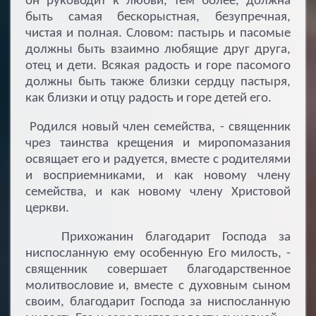
он руководит к любви, тем более, должна
быть самая бескорыстная, безупречная,
чистая и полная. Словом: пастырь и пасомые
должны быть взаимно любящие друг друга,
отец и дети. Всякая радость и горе пасомого
должны быть также близки сердцу пастыря,
как близки и отцу радость и горе детей его.
Родился новый член семейства, - священник
чрез таинства крещения и миропомазания
освящает его и радуется, вместе с родителями
и восприемниками, и как новому члену
семейства, и как новому члену Христовой
церкви.
Прихожанин благодарит Господа за
ниспосланную ему особенную Его милость, -
священник совершает благодарственное
молитвословие и, вместе с духовным сыном
своим, благодарит Господа за ниспосланную