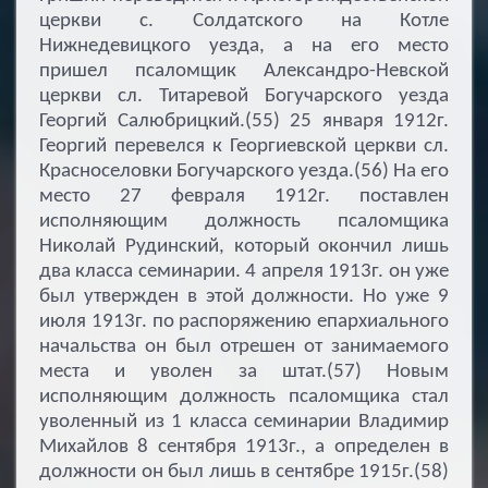
церкви с. Солдатского на Котле
Нижнедевицкого уезда, а на его место
пришел псаломщик Александро-Невской
церкви сл. Титаревой Богучарского уезда
Георгий Салюбрицкий.(55) 25 января 1912г.
Георгий перевелся к Георгиевской церкви сл.
Красноселовки Богучарского уезда.(56) На его
место 27 февраля 1912г. поставлен
исполняющим должность псаломщика
Николай Рудинский, который окончил лишь
два класса семинарии. 4 апреля 1913г. он уже
был утвержден в этой должности. Но уже 9
июля 1913г. по распоряжению епархиального
начальства он был отрешен от занимаемого
места и уволен за штат.(57) Новым
исполняющим должность псаломщика стал
уволенный из 1 класса семинарии Владимир
Михайлов 8 сентября 1913г., а определен в
должности он был лишь в сентябре 1915г.(58)