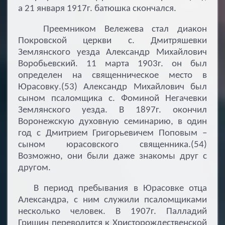
а 21 января 1917г. батюшка скончался.
Преемником Вележева стал диакон
Покровской церкви с. Дмитряшевки
Землянского уезда Александр Михайлович
Воробьевский. 11 марта 1903г. он был
определен на священническое место в
Юрасовку.(53) Александр Михайлович был
сыном псаломщика с. Фоминой Негачевки
Землянского уезда. В 1897г. окончил
Воронежскую духовную семинарию, в один
год с Дмитрием Григорьевичем Поповым –
сыном юрасовского священника.(54)
Возможно, они были даже знакомы друг с
другом.
В период пребывания в Юрасовке отца
Александра, с ним служили псаломщиками
несколько человек. В 1907г. Палладий
Гришин переводится к Христорождественской