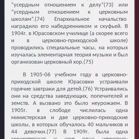
“усердным отношением к делу”(73) или
“усердным отношением к церковным
школам”.(74) Епархиальное начальство
наградило его набедренником и скуфьей. В
1904г. в Юрасовском училище (а скорее всего
и в церковно-приходской школе)
проводились специальные часы, на которых
изучалась элементарная теория музыки и был
организован церковный хор.(75)
В 1905-06 учебном году в церковно-
приходской школе Юрасовки устраивали
горячие завтраки для детей.(76) Устраивались
они на средства заведующих, попечителей и
земств. А вызвано это было неурожаем. В
1905г. в слободе числилась одна
министерская и две церковно-приходские
школы, в которых обучалось 40 мальчиков и
44 девочки.(77) В 1909г. была одна