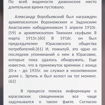
По всей видимости диаконское место
длительное время пустовало.
Александр Воробьевский был награжден
архиепископом Воронежским и Задонским
Анастасием набедренником 5 апреля 1910г.
(59) и архиепископом Тихоном скуфьею 8
марта 1915г.(60) В 1916г. он был
председателем Юрасовского общества
потребителей.(61) И, пожалуй, это одно из
последних упоминаний о нем в Юрасовке,
которые пока удалось обнаружить. Еще
известно, что в промежуток времени с конца
20-х – до 1935г. он служил в молитвенном
доме с. Эртиль и был холост на тот момент.
(62)
В процессе поиска информации о
юрасовских священниках все чаще
задумывался о таком факте. Согласно