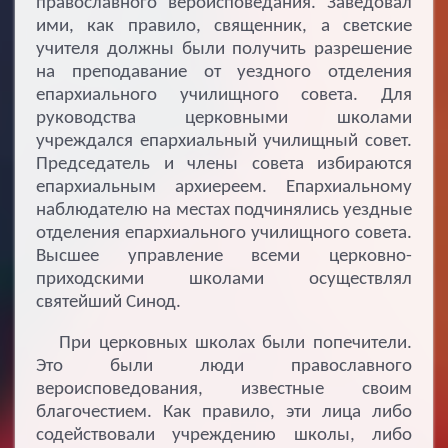
православного вероисповедания. Заведовал
ими, как правило, священник, а светские
учителя должны были получить разрешение
на преподавание от уездного отделения
епархиального училищного совета. Для
руководства церковными школами
учреждался епархиальный училищный совет.
Председатель и члены совета избираются
епархиальным архиереем. Епархиальному
наблюдателю на местах подчинялись уездные
отделения епархиального училищного совета.
Высшее управление всеми церковно-
приходскими школами осуществлял
святейший Синод.
При церковных школах были попечители.
Это были люди православного
вероисповедования, известные своим
благочестием. Как правило, эти лица либо
содействовали учреждению школы, либо