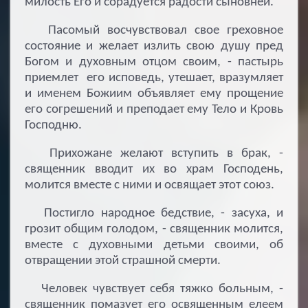
милость Его и сорадуется радости сыновней.
Пасомый восчувствовал свое греховное
состояние и желает излить свою душу пред
Богом и духовным отцом своим, - пастырь
приемлет его исповедь, утешает, вразумляет
и именем Божиим объявляет ему прощение
его согрешений и преподает ему Тело и Кровь
Господню.
Прихожане желают вступить в брак, -
священник вводит их во храм Господень,
молится вместе с ними и освящает этот союз.
Постигло народное бедствие, - засуха, и
грозит общим голодом, - священник молится,
вместе с духовными детьми своими, об
отвращении этой страшной смерти.
Человек чувствует себя тяжко больным, -
священник помазует его освященным елеем