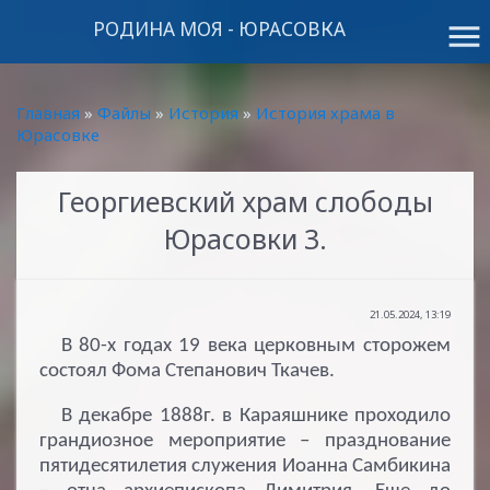
РОДИНА МОЯ - ЮРАСОВКА
menu
Главная
»
Файлы
»
История
»
История храма в
Юрасовке
Георгиевский храм слободы
Юрасовки 3.
21.05.2024, 13:19
В 80-х годах 19 века церковным сторожем
состоял Фома Степанович Ткачев.
В декабре 1888г. в Караяшнике проходило
грандиозное мероприятие – празднование
пятидесятилетия служения Иоанна Самбикина