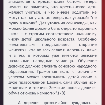
знакомстве с крестьянским бытом, теперь
нельзя не заметить, что крестьянские дети
желают учиться, и что ничем родители не
могут так напугать их теперь как угрозой: “не
пущу в школу”. Для утоления сей жажды, как
можно более должно быть открыто народных
школ – с строгим соответствием наличному
числу детей школьного возраста. Особенно
желательным представляется открытие
женских школ во всех селах и деревнях, даже
и в тех, в которых уже имеются земские
начальные народные училища. Обучение
девочек должно служить основою народного
образования. Грамотная мать с отличным
успехом может воспитывать детей своих в
духе православной Церкви, сама обучая их и
молитвам и чтению. Земские школы девочек
обучают очень немногих”.(78)
А деревня чрезвычайно нуждалась в