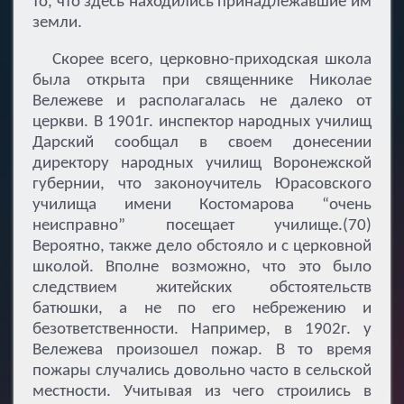
то, что здесь находились принадлежавшие им
земли.
Скорее всего, церковно-приходская школа
была открыта при священнике Николае
Вележеве и располагалась не далеко от
церкви. В 1901г. инспектор народных училищ
Дарский сообщал в своем донесении
директору народных училищ Воронежской
губернии, что законоучитель Юрасовского
училища имени Костомарова “очень
неисправно” посещает училище.(70)
Вероятно, также дело обстояло и с церковной
школой. Вполне возможно, что это было
следствием житейских обстоятельств
батюшки, а не по его небрежению и
безответственности. Например, в 1902г. у
Вележева произошел пожар. В то время
пожары случались довольно часто в сельской
местности. Учитывая из чего строились в