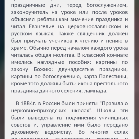
праздничные дни, перед богослужением,
законоучитель на уроке или после уроков
объяснял ребятишкам значение праздника и
читал Евангелие на церковнославянском и
русском языках. Также священник должен
был приучать учеников к чтению и пению в
храме. Обычно перед началом каждого урока
читалась общая молитва. В классной комнате
имелись наглядные пособия: картины по
закону Божию: двунадесятые праздники,
картины по богослужению, карта Палестины;
кроме того должны быть: икона престольного
праздника данного селения, лампада.
В 1884г. в России были приняты “Правила о
церковно-приходских школах”. Школы эти
были выведены из подчинения училищных
советов и, управление ими было передано
духовному ведомству. Во многих селах