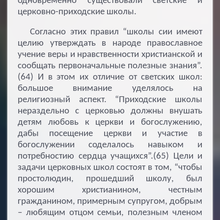
одновременно существовали светские и
церковно-приходские школы.
Согласно этих правил “школы сии имеют
целию утверждать в народе православное
учение веры и нравственности христианской и
сообщать первоначальные полезные знания”.
(64) И в этом их отличие от светских школ:
большое внимание уделялось на
религиозный аспект. “Приходские школы
нераздельно с церковью должны внушать
детям любовь к церкви и богослужению,
дабы посещение церкви и участие в
богослужении соделалось навыком и
потребностию сердца учащихся”.(65) Цели и
задачи церковных школ состоят в том, “чтобы
простолюдин, прошедший школу, был
хорошим христианином, честным
гражданином, примерным супругом, добрым
– любящим отцом семьи, полезным членом