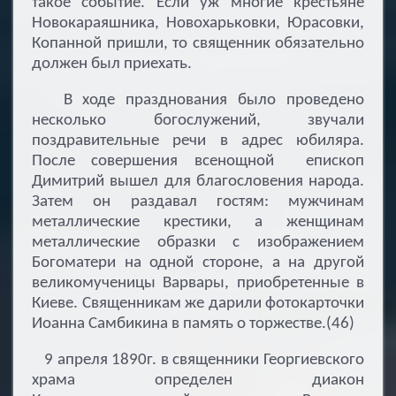
такое событие. Если уж многие крестьяне
Новокараяшника, Новохарьковки, Юрасовки,
Копанной пришли, то священник обязательно
должен был приехать.
В ходе празднования было проведено
несколько богослужений, звучали
поздравительные речи в адрес юбиляра.
После совершения всенощной епископ
Димитрий вышел для благословения народа.
Затем он раздавал гостям: мужчинам
металлические крестики, а женщинам
металлические образки с изображением
Богоматери на одной стороне, а на другой
великомученицы Варвары, приобретенные в
Киеве. Священникам же дарили фотокарточки
Иоанна Самбикина в память о торжестве.(46)
9 апреля 1890г. в священники Георгиевского
храма определен диакон