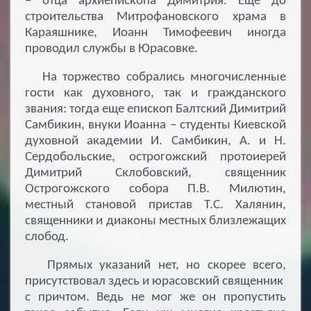
– отца архиепископа Димитрия. Еще до
строительства Митрофановского храма в
Караяшнике, Иоанн Тимофеевич иногда
проводил службы в Юрасовке.
На торжество собрались многочисленные
гости как духовного, так и гражданского
звания: тогда еще епископ Балтский Димитрий
Самбикин, внуки Иоанна – студенты Киевской
духовной академии И. Самбикин, А. и Н.
Сердобольские, острогожский протоиерей
Димитрий Склобовский, священник
Острогожского собора П.В. Милютин,
местный становой пристав Т.С. Халянин,
священники и диаконы местных близлежащих
слобод.
Прямых указаний нет, но скорее всего,
присутствовал здесь и юрасовский священник
с причтом. Ведь не мог же он пропустить